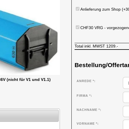
Anlieferung zum Shop (+3
CHF30 VRG - vorgezogene
Total inkl. MWST
1209.-
Bestellung/Offerta
6V (nicht für V1 und V1.1)
ANREDE *
FIRMA
*
NACHNAME
*
VORNAME
*