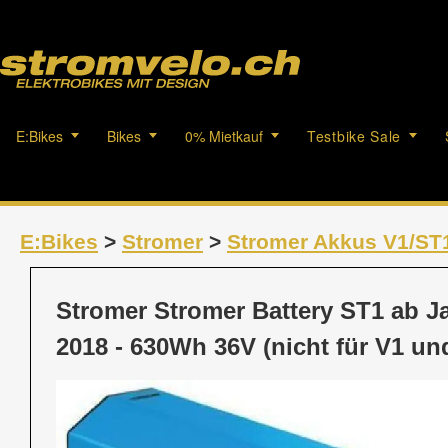
E:Bikes
Bikes
0% Mietkauf
Testbike Sale
E:Bikes
>
Stromer
>
Stromer Akkus V1/ST
Stromer Stromer Battery ST1 ab J
2018 - 630Wh 36V (nicht für V1 un