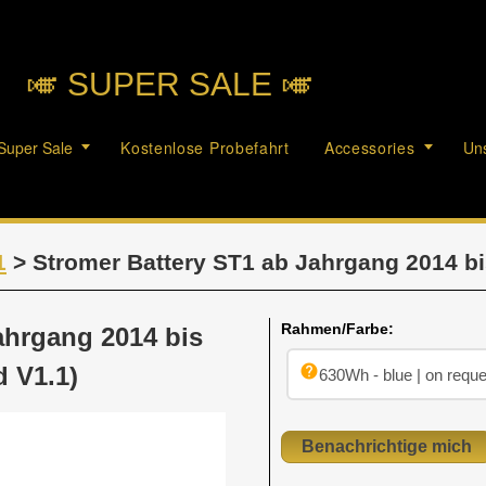
🎺︎ SUPER SALE 🎺︎
Super Sale
Kostenlose Probefahrt
Accessories
Uns
1
> Stromer Battery ST1 ab Jahrgang 2014 bis
Rahmen/Farbe:
ahrgang 2014 bis
d V1.1)
help
630Wh - blue | on reque