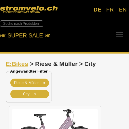
DE
FR
EN
Tog
🎺︎ SUPER SALE 🎺︎
E:Bikes
> Riese & Müller > City
Angewandter Filter
Riese & Müller x
City x