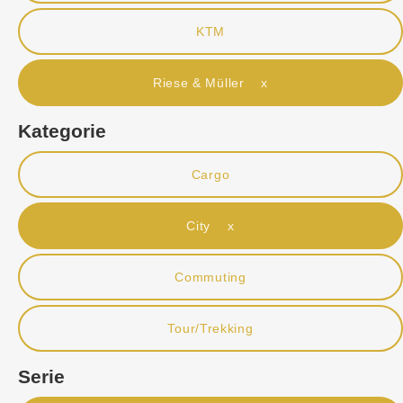
KTM
Riese & Müller x
Kategorie
Cargo
City x
Commuting
Tour/Trekking
Serie