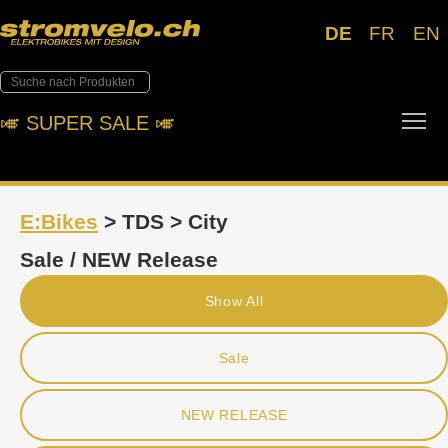
DE
FR
EN
Tog
🎺︎ SUPER SALE 🎺︎
E:Bikes
> TDS > City
Sale / NEW Release
Show All
Sale
NEW RELEASE