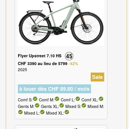
Flyer Upstreet 7.10 HS
CHF 3390 au lieu de 5799
-42%
2025
Sale
à louer dès CHF 89.80 / mois
check_circle
check_circle
check_circle
check_circle
Comf S:
Comf M:
Comf L:
Comf XL:
check_circle
check_circle
check_circle
Gents M:
Gents XL:
Mixed S:
Mixed M:
check_circle
check_circle
check_circle
Mixed L:
Mixed XL: