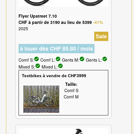
Flyer Upstreet 7.10
CHF à partir de 3190 au lieu de 5399
-41%
2025
Sale
à louer dès CHF 85.80 / mois
check_circle
check_circle
check_circle
check_circle
Comf S:
Comf L:
Gents M:
Gents L:
check_circle
check_circle
Mixed S:
Mixed L:
Testbikes à vendre de CHF3999
Taille:
Comf S
Comf M