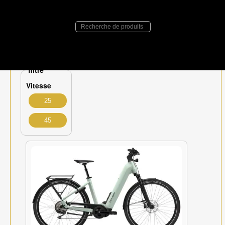
E:Bikes
>
Flyer
> Upstreet
Flyer Upstreet
filtre
Vitesse
25
45