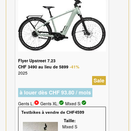
Flyer Upstreet 7.23
CHF 3490 au lieu de 5899
-41%
2025
Sale
à louer dès CHF 93.80 / mois
cancel
check_circle
check_circle
Gents L:
Gents XL:
Mixed S:
Testbikes à vendre de CHF4599
Taille:
Mixed S