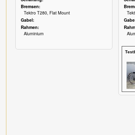
Bremsen
Brem
Tektro T280, Flat Mount
Tekt
Gabel
Gabe
Rahmen
Rah
Aluminium
Alu
Test