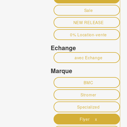
Sale
NEW RELEASE
0% Location-vente
Echange
avec Echange
Marque
BMC
Stromer
Specialized
Flyer x