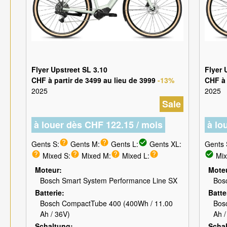
Flyer Upstreet SL 3.10
Flyer 
CHF à partir de 3499 au lieu de 3999
-13%
CHF à 
2025
2025
Sale
à louer dès CHF 122.15 / mois
à lo
help
help
check_circle
Gents S:
Gents M:
Gents L:
Gents XL:
Gents 
help
help
help
help
check_circle
Mixed S:
Mixed M:
Mixed L:
Mix
Moteur
Mote
Bosch Smart System Performance Line SX
Bos
Batterie
Batte
Bosch CompactTube 400 (400Wh / 11.00
Bos
Ah / 36V)
Ah /
Schaltung
Scha