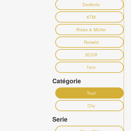
Desiknio
KTM
Riese & Müller
Rotwild
SCOR
Tern
Catégorie
Tout
City
Serie