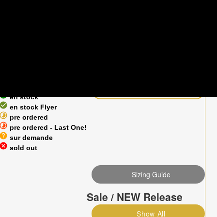
Disponibilité
2 E:Bikes found
heck_circle
Last One!
Comparer
heck_circle
en stock
heck_circle
en stock Flyer
timelapse
pre ordered
timelapse
pre ordered - Last One!
help
sur demande
cancel
sold out
Sizing Guide
Sale / NEW Release
Show All