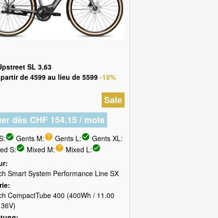
Upstreet SL 3.63
partir de 4599 au lieu de 5599
-18%
Sale
uer dès CHF 154.15 / mois
check_circle
help
check_circle
S:
Gents M:
Gents L:
Gents XL:
check_circle
help
check_circle
ed S:
Mixed M:
Mixed L:
ur
ch Smart System Performance Line SX
rie
ch CompactTube 400 (400Wh / 11.00
 36V)
ltung