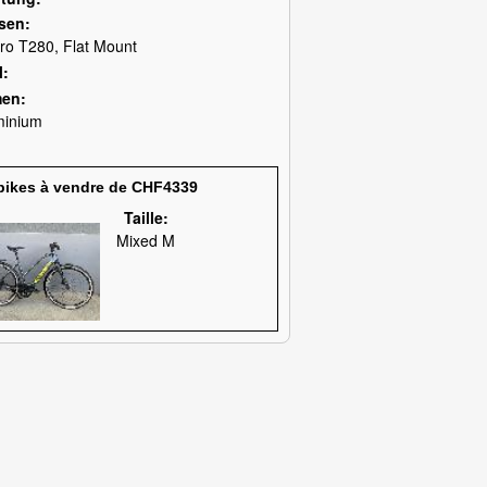
sen
ro T280, Flat Mount
l
men
minium
bikes à vendre de CHF4339
Taille:
Mixed M