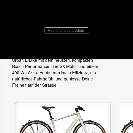
E:Bikes
>
Flyer
> Upstreet SL
Flyer Upstreet SL
Das smarte Upstreet SL von Flyer ist ein
Leichtgewicht und mit nur 18 kg das bisher
leichteste Flyer E-Bike. Ausgestattet ist das
Urban E-Bike mit dem neusten, kompakten
Bosch Performance Line SX Motor und einem
400 Wh Akku. Erlebe maximale Effizienz, ein
natürliches Fahrgefühl und geniesse Deine
Freiheit auf der Strasse.