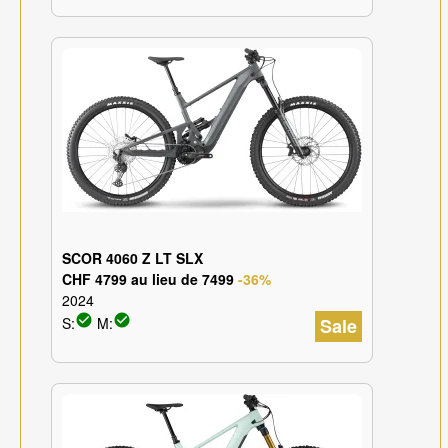
SCOR 4060 Z LT SLX
CHF 4799 au lieu de 7499
-36%
2024
check_circle
check_circle
S:
M:
Sale