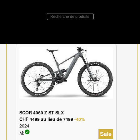
E:Bikes
>
SCOR
> 4060 Z
SCOR 4060 Z
SCOR 4060 Z ST SLX
CHF 4499 au lieu de 7499
-40%
2024
check_circle
M:
Sale