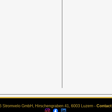
6 Stromvelo GmbH, Hirschengraben 41, 6003 Luzern -
Contact