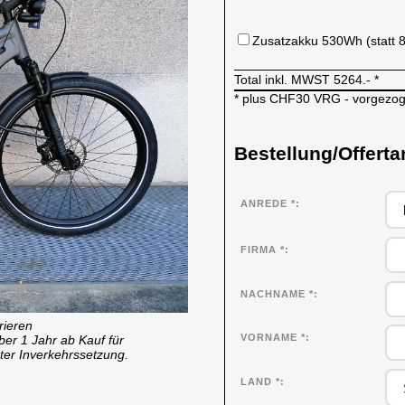
Zusatzakku 530Wh (statt 
Total inkl. MWST
5264.-
*
* plus CHF30 VRG - vorgezo
Bestellung/Offerta
ANREDE *
FIRMA
*
NACHNAME
*
rieren
VORNAME
*
ber 1 Jahr ab Kauf für
ter Inverkehrssetzung.
LAND *