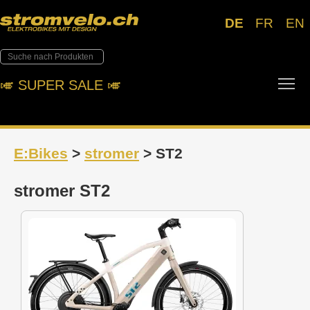
DE
FR
EN
Tog
🎺︎ SUPER SALE 🎺︎
E:Bikes
>
stromer
> ST2
stromer ST2