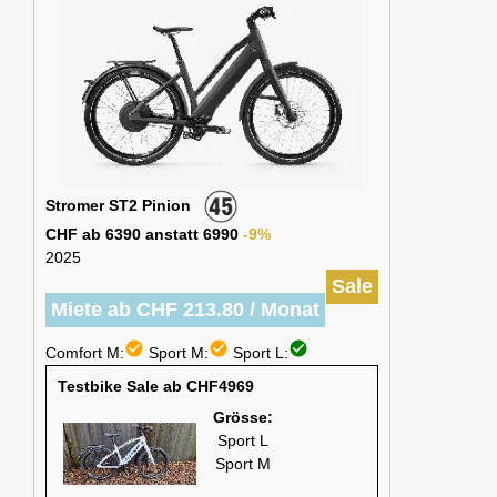
Stromer ST2 Pinion
CHF ab 6390 anstatt 6990
-9%
2025
Sale
Miete ab CHF 213.80 / Monat
check_circle
check_circle
check_circle
Comfort M:
Sport M:
Sport L:
Testbike Sale ab CHF4969
Grösse:
Sport L
Sport M