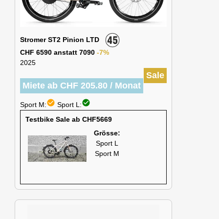
Stromer ST2 Pinion LTD
CHF 6590 anstatt 7090
-7%
2025
Sale
Miete ab CHF 205.80 / Monat
check_circle
check_circle
Sport M:
Sport L:
Testbike Sale ab CHF5669
Grösse:
Sport L
Sport M