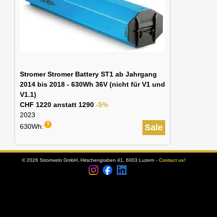
Stromer Stromer Battery ST1 ab Jahrgang
2014 bis 2018 - 630Wh 36V (nicht für V1 und
V1.1)
CHF 1220 anstatt 1290
-5%
2023
help
630Wh:
Sale
© 2026 Stromvelo GmbH, Hirschengraben 41, 6003 Luzern -
Contact us!