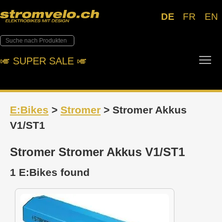
DE
FR
EN
Tog
🎺︎ SUPER SALE 🎺︎
E:Bikes
>
Stromer
> Stromer Akkus
V1/ST1
Stromer Stromer Akkus V1/ST1
1 E:Bikes found