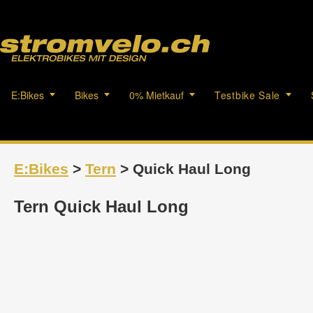
E:Bikes
Bikes
0% Mietkauf
Testbike Sale
E:Bikes
>
Tern
> Quick Haul Long
Tern Quick Haul Long