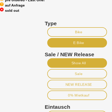
pre ordered - Last One!
help
auf Anfrage
cancel
sold out
Type
Bike
E:Bike
Sale / NEW Release
Show All
Sale
NEW RELEASE
0% Mietkauf
Eintausch