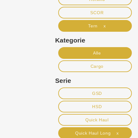
SCOR
Tern x
Kategorie
Alle
Cargo
Serie
GSD
HSD
Quick Haul
Quick Haul Long x