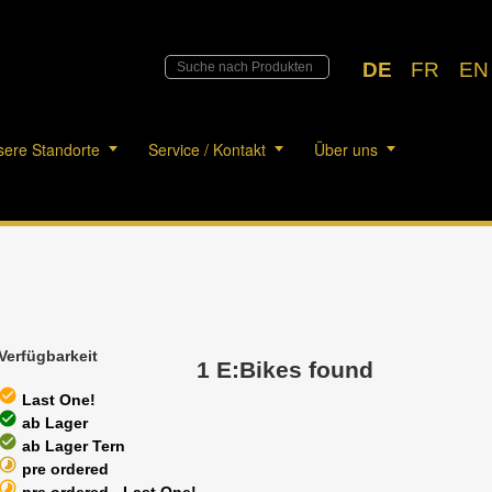
DE
FR
EN
ere Standorte
Service / Kontakt
Über uns
Verfügbarkeit
1 E:Bikes found
heck_circle
Last One!
heck_circle
ab Lager
heck_circle
ab Lager Tern
timelapse
pre ordered
timelapse