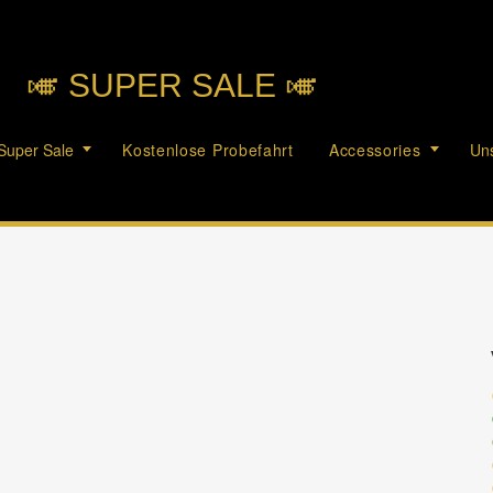
🎺︎ SUPER SALE 🎺︎
Super Sale
Kostenlose Probefahrt
Accessories
Uns
c
c
c