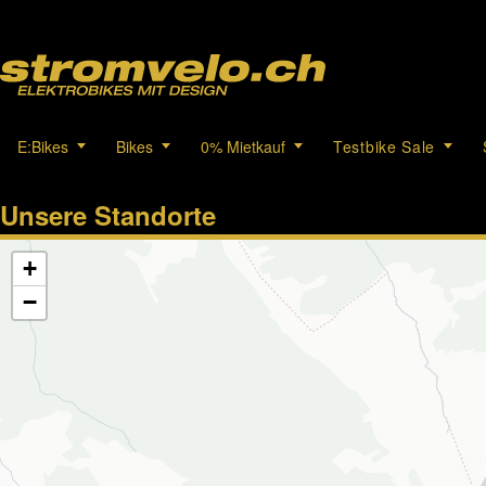
E:Bikes
Bikes
0% Mietkauf
Testbike Sale
Unsere Standorte
+
−