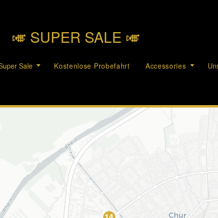
🎺︎ SUPER SALE 🎺︎
Super Sale
Kostenlose Probefahrt
Accessories
Uns
14