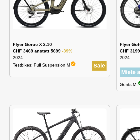
Flyer Goroc X 2.10
Flyer Got
CHF 3469 anstatt 5699
-39%
CHF 3199
2024
2024
check_circle
Testbikes: Full Suspension M
Sale
Miete 
chec
Gents M: