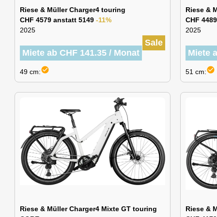
Riese & Müller Charger4 touring
Riese & M
CHF 4579 anstatt 5149
-11%
CHF 4489
2025
2025
Sale
Miete ab CHF 141.35 / Monat
Miete 
check_circle
check_circle
49 cm:
51 cm:
Riese & Müller Charger4 Mixte GT touring
Riese & M