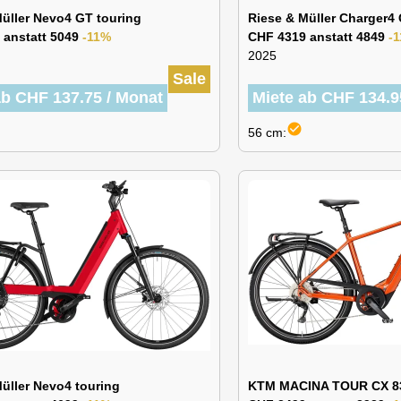
üller Nevo4 GT touring
Riese & Müller Charger4
 anstatt 5049
-11%
CHF 4319 anstatt 4849
-
2025
Sale
ab CHF 137.75 / Monat
Miete ab CHF 134.9
check_circle
56 cm:
üller Nevo4 touring
KTM MACINA TOUR CX 8