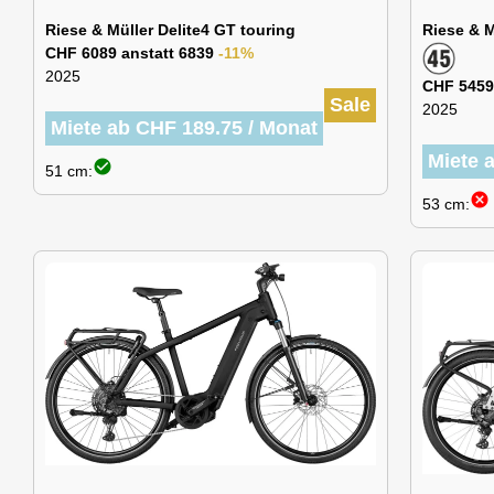
Riese & Müller Delite4 GT touring
Riese & 
CHF 6089 anstatt 6839
-11%
2025
CHF 5459
Sale
2025
Miete ab CHF 189.75 / Monat
Miete 
check_circle
51 cm:
cancel
53 cm: