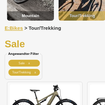
Mountain
Tour/Trekking
E:Bikes
> Tour/Trekking
Sale
Angewandter Filter
Sale x
Tour/Trekking x