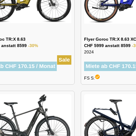
oc TR:X 8.63
Flyer Goroc TR:X 8.63 X
 anstatt 8599
-30%
CHF 5999 anstatt 8599
-
2024
Sale
ab CHF 170.15 / Monat
Miete ab CHF 170.1
check_circle
FS S: