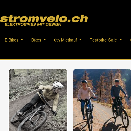
E:Bikes
Bikes
0% Mietkauf
Testbike Sale