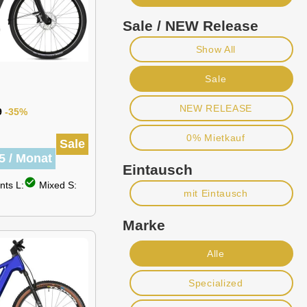
Sale / NEW Release
Show All
Sale
NEW RELEASE
9
-35%
0% Mietkauf
Sale
5 / Monat
Eintausch
check_circle
ts L:
Mixed S:
mit Eintausch
Marke
Alle
Specialized