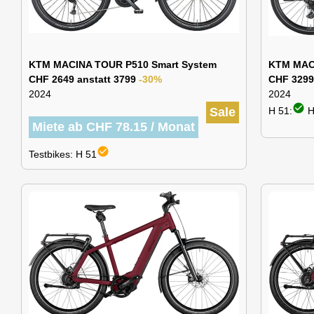
KTM MACINA TOUR P510 Smart System
KTM MAC
CHF 2649 anstatt 3799
-30%
CHF 3299
2024
2024
check_circle
Sale
H 51:
H
Miete ab CHF 78.15 / Monat
check_circle
Testbikes: H 51