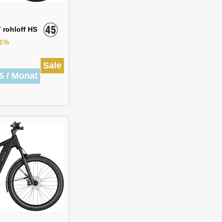
GT rohloff HS
11%
Sale
5 / Monat