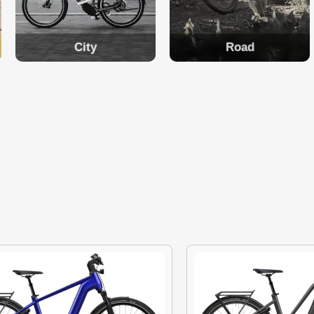
City
Road