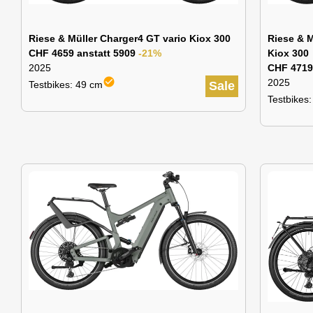
Riese & Müller Charger4 GT vario Kiox 300
Riese & M
CHF 4659 anstatt 5909
-21%
Kiox 300
2025
CHF 4719
check_circle
2025
Testbikes: 49 cm
Sale
Testbikes