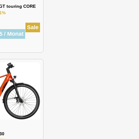
 GT touring CORE
11%
Sale
5 / Monat
30