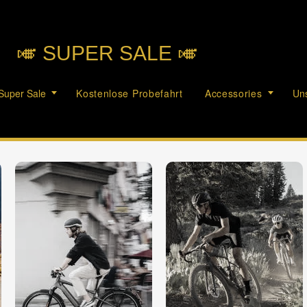
🎺︎ SUPER SALE 🎺︎
Super Sale
Kostenlose Probefahrt
Accessories
Uns