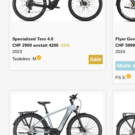
Specialized Tero 4.0
Flyer Gor
CHF 2900 anstatt 4200
-31%
CHF 5999
2023
2024
check_circle
Testbikes: M
Sale
Miete 
check_circle
FS S: