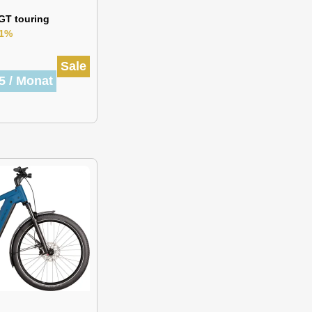
GT touring
11%
Sale
5 / Monat