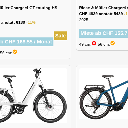
Müller Charger4 GT touring HS
Riese & Müller Charger4 
CHF 4839 anstatt 5439
-
2025
 anstatt 6139
-11%
Miete ab CHF 155.7
Sale
ab CHF 168.55 / Monat
cancel
check_circle
49 cm:
56 cm:
check_circle
56 cm: