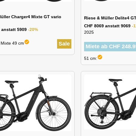
üller Charger4 Mixte GT vario
Riese & Müller Delite4 
CHF 8069 anstatt 9069
-
 anstatt 5909
-20%
2025
check_circle
: Mixte 49 cm
Sale
Miete ab CHF 248.9
check_circle
51 cm: