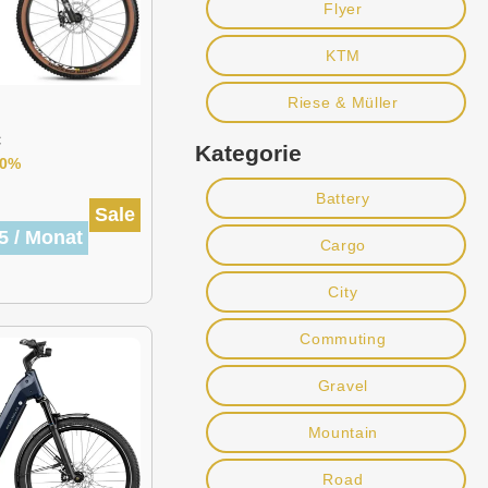
Flyer
KTM
Riese & Müller
C
Kategorie
30%
Battery
Sale
5 / Monat
Cargo
City
Commuting
Gravel
Mountain
Road