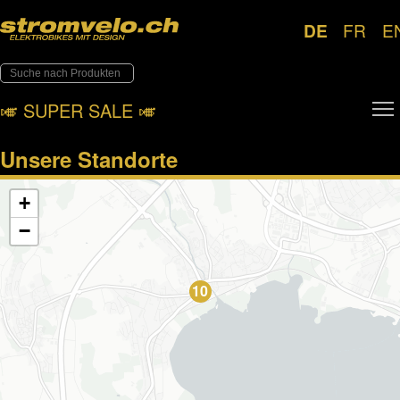
DE
FR
E
🎺︎ SUPER SALE 🎺︎
Unsere Standorte
+
−
10