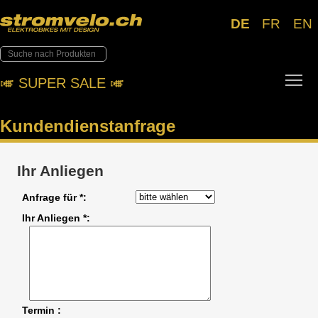
DE
FR
EN
Tog
🎺︎ SUPER SALE 🎺︎
Kundendienstanfrage
Ihr Anliegen
Anfrage für *
Ihr Anliegen *
Termin