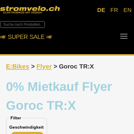
DE
FR
EN
Tog
🎺︎ SUPER SALE 🎺︎
E:Bikes
>
Flyer
> Goroc TR:X
0% Mietkauf Flyer
Goroc TR:X
Filter
Geschwindigkeit