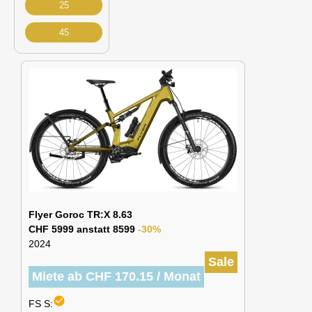
25
45
Flyer Goroc TR:X 8.63
CHF 5999 anstatt 8599
-30%
2024
Sale
Miete ab CHF 170.15 / Monat
check_circle
FS S: