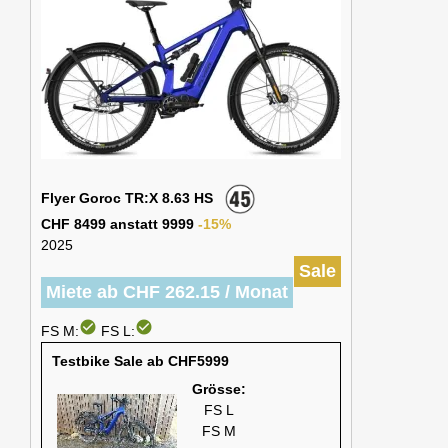
Flyer Goroc TR:X 8.63 HS
CHF 8499 anstatt 9999
-15%
2025
Sale
Miete ab CHF 262.15 / Monat
check_circle
check_circle
FS M:
FS L:
Testbike Sale ab CHF5999
Grösse:
FS L
FS M