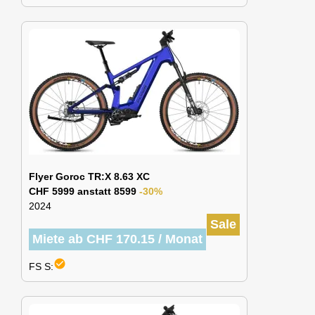
Flyer Goroc TR:X 8.63 XC
CHF 5999 anstatt 8599
-30%
2024
Sale
Miete ab CHF 170.15 / Monat
check_circle
FS S: