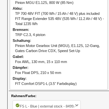
Pinion MGU E1.12S, 800 W (85 Nm)
Akku
TP 700 48V FIT (700 Wh / 15 Ah / 48 V) plus included
FIT Range Extender 535 48V (535 Wh / 11.2 Ah / 48 V) -
Total 1235 Wh
Bremsen
TRP C2.3, 4 piston
Schaltung
Pinion Motor Gearbox Unit (MGU), E1.12S, 12-Gang,
Gates Carbon Drive CDX, Speed Set-Up
Gabel
Fox AWL, 130 mm, 15 x 110 mm
Dämpfer
Fox Float DPS, 210 x 50 mm
Display
FIT Comfort DSP1-L (3.5" Farbdisplay)
Rahmen/Farbe:
check_circle
FS L - Blue | external stock - 8499.-