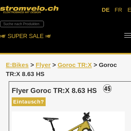
DE
FR
🎺︎ SUPER SALE 🎺︎
E:Bikes
>
Flyer
>
Goroc TR:X
> Goroc
TR:X 8.63 HS
Flyer Goroc TR:X 8.63 HS
Eintausch?