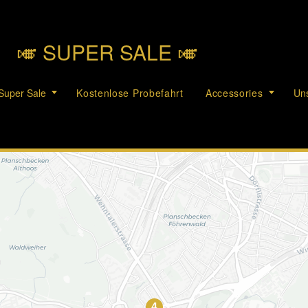
🎺︎ SUPER SALE 🎺︎
Super Sale
Kostenlose Probefahrt
Accessories
Uns
4