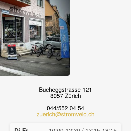
Bucheggstrasse 121
8057 Zürich
044/552 04 54
zuerich@stromvelo.ch
Di-Fr
10:00-12:30 / 13:15-18:15