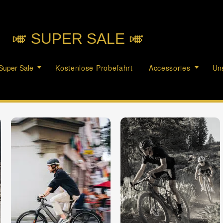
🎺︎ SUPER SALE 🎺︎
Super Sale
Kostenlose Probefahrt
Accessories
Uns