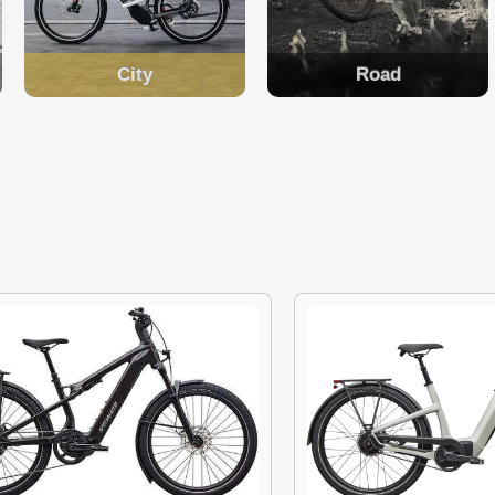
City
Road