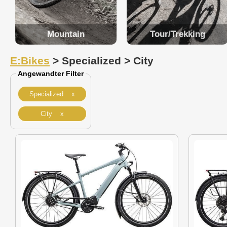
Mountain
Tour/Trekking
E:Bikes
> Specialized > City
Angewandter Filter
Specialized x
City x