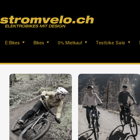
E:Bikes
Bikes
0% Mietkauf
Testbike Sale