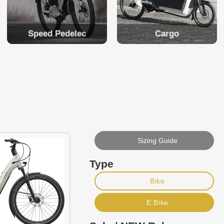
Speed Pedelec
Cargo
Sizing Guide
Type
Bike
E:Bike