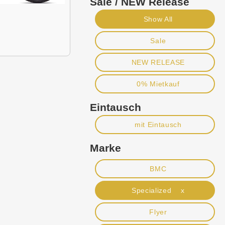
Sale / NEW Release
Show All
Sale
NEW RELEASE
0% Mietkauf
Eintausch
mit Eintausch
Marke
BMC
Specialized x
Flyer