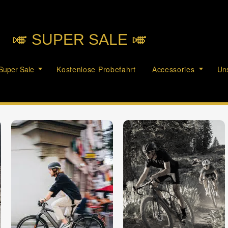
🎺︎ SUPER SALE 🎺︎
Super Sale
Kostenlose Probefahrt
Accessories
Uns