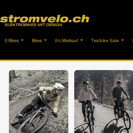
E:Bikes
Bikes
0% Mietkauf
Testbike Sale