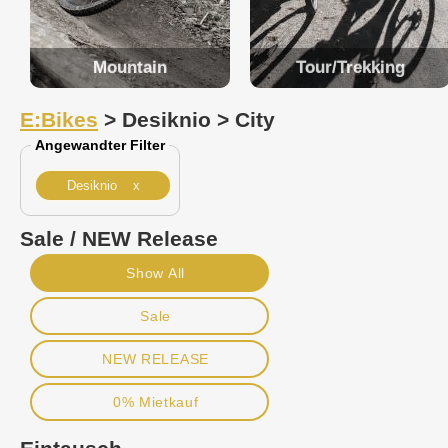
Mountain
Tour/Trekking
E:Bikes
> Desiknio > City
Angewandter Filter
Desiknio x
Sale / NEW Release
Show All
Sale
NEW RELEASE
0% Mietkauf