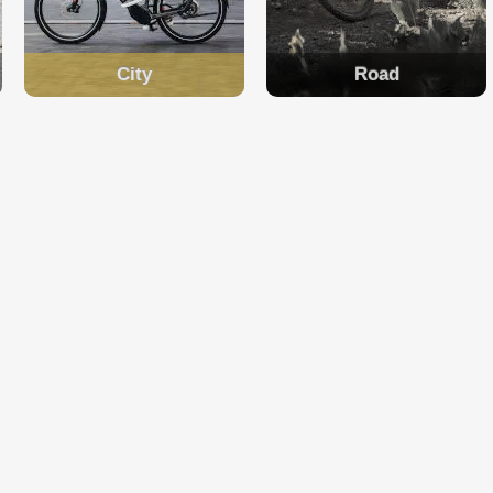
City
Road