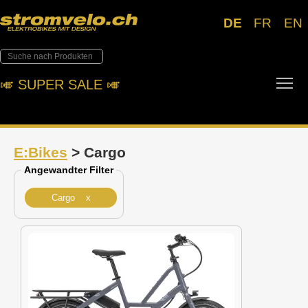
DE
FR
EN
Tog
🎺︎ SUPER SALE 🎺︎
E:Bikes
> Cargo
Angewandter Filter
Cargo x