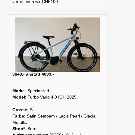
verrechnen wir CHF100
3649.- anstatt 4099.-
Marke:
Specialized
Model:
Turbo Vado 4.0 IGH 2025
Grösse:
S
Farbe:
Satin Seafoam / Lapis Pearl / Glacial
Metallic
Shop*:
Bern
Auftragsnummer:
20250410_2.1_1