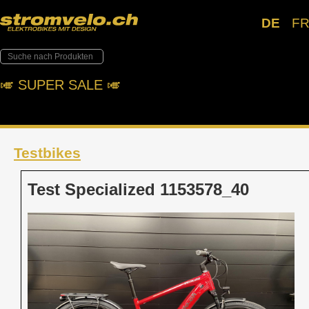
DE
F
🎺︎ SUPER SALE 🎺︎
Testbikes
Test Specialized 1153578_40