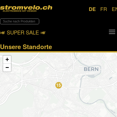
DE
FR
E
🎺︎ SUPER SALE 🎺︎
Unsere Standorte
+
−
15