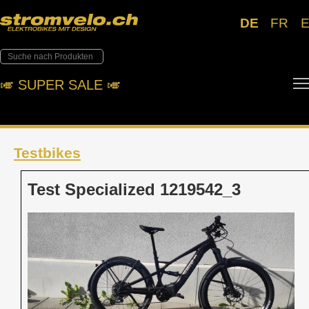
DE
FR
🎺︎ SUPER SALE 🎺︎
Testbikes
Test Specialized 1219542_3