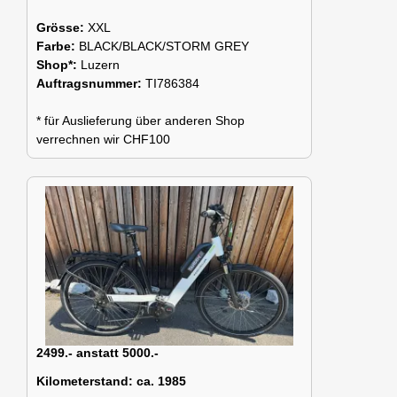
Grösse:
XXL
Farbe:
BLACK/BLACK/STORM GREY
Shop*:
Luzern
Auftragsnummer:
TI786384
* für Auslieferung über anderen Shop
verrechnen wir CHF100
2499.- anstatt 5000.-
Kilometerstand:
ca. 1985