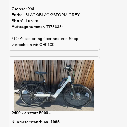
Grösse:
XXL
Farbe:
BLACK/BLACK/STORM GREY
Shop*:
Luzern
Auftragsnummer:
TI786384
* für Auslieferung über anderen Shop
verrechnen wir CHF100
2499.- anstatt 5000.-
Kilometerstand:
ca. 1985