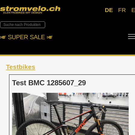
DE
FR
🎺︎ SUPER SALE 🎺︎
Testbikes
Test BMC 1285607_29