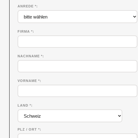
ANREDE *
FIRMA
*
NACHNAME
*
VORNAME
*
LAND *
PLZ / ORT *