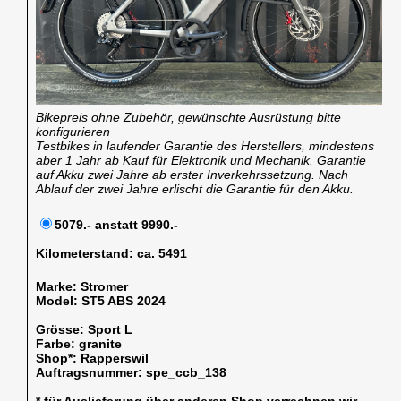
Bikepreis ohne Zubehör, gewünschte Ausrüstung bitte
konfigurieren
Testbikes in laufender Garantie des Herstellers, mindestens
aber 1 Jahr ab Kauf für Elektronik und Mechanik. Garantie
auf Akku zwei Jahre ab erster Inverkehrssetzung. Nach
Ablauf der zwei Jahre erlischt die Garantie für den Akku.
5079.- anstatt 9990.-
Kilometerstand:
ca. 5491
Marke:
Stromer
Model:
ST5 ABS 2024
Grösse:
Sport L
Farbe:
granite
Shop*:
Rapperswil
Auftragsnummer:
spe_ccb_138
* für Auslieferung über anderen Shop verrechnen wir