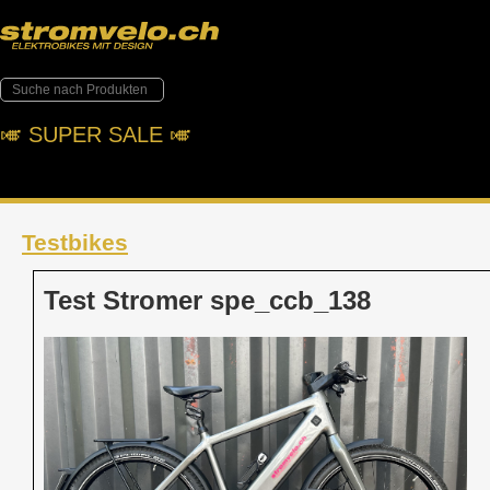
🎺︎ SUPER SALE 🎺︎
Testbikes
Test Stromer spe_ccb_138