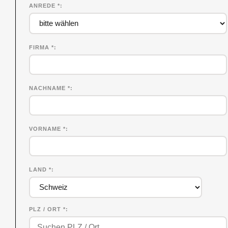
ANREDE *
FIRMA
*
NACHNAME
*
VORNAME
*
LAND *
PLZ / ORT *