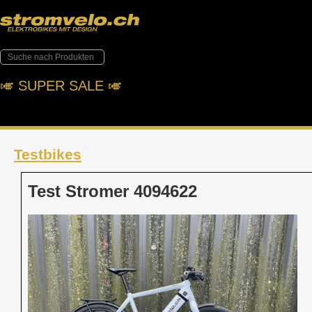
🎺︎ SUPER SALE 🎺︎
Testbikes
Test Stromer 4094622