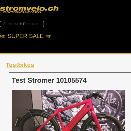
🎺︎ SUPER SALE 🎺︎
Testbikes
Test Stromer 10105574