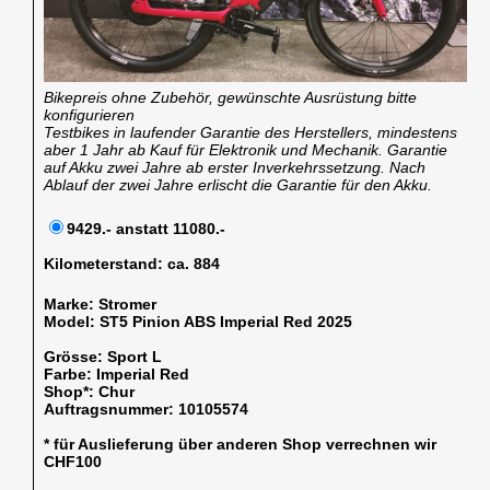
Bikepreis ohne Zubehör, gewünschte Ausrüstung bitte
konfigurieren
Testbikes in laufender Garantie des Herstellers, mindestens
aber 1 Jahr ab Kauf für Elektronik und Mechanik. Garantie
auf Akku zwei Jahre ab erster Inverkehrssetzung. Nach
Ablauf der zwei Jahre erlischt die Garantie für den Akku.
9429.- anstatt 11080.-
Kilometerstand:
ca. 884
Marke:
Stromer
Model:
ST5 Pinion ABS Imperial Red 2025
Grösse:
Sport L
Farbe:
Imperial Red
Shop*:
Chur
Auftragsnummer:
10105574
* für Auslieferung über anderen Shop verrechnen wir
CHF100