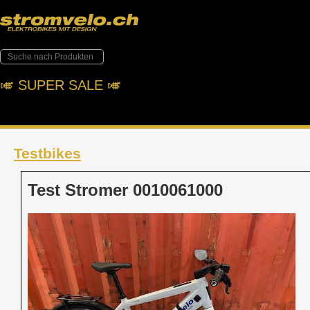
🎺︎ SUPER SALE 🎺︎
Testbikes
Test Stromer 0010061000