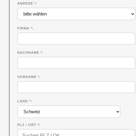
ANREDE *
FIRMA
*
NACHNAME
*
VORNAME
*
LAND *
PLZ / ORT *