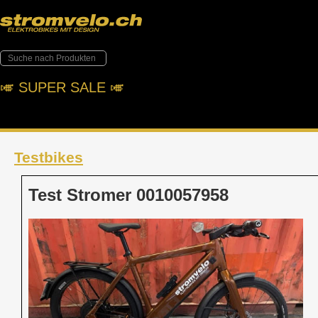
🎺︎ SUPER SALE 🎺︎
Testbikes
Test Stromer 0010057958