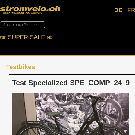
DE
F
🎺︎ SUPER SALE 🎺︎
Testbikes
Test Specialized SPE_COMP_24_9