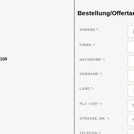
Bestellung/Offerta
ANREDE *
FIRMA
*
F100
NACHNAME
*
VORNAME
*
LAND *
PLZ / ORT *
STRASSE, NR. *
TELEFON *