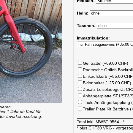
Pedalen:
Helm:
Taschen:
Immatrikulation:
Gel Sattel (+69.00 CHF)
Radtasche Ortlieb Backrol
Einkaufskorb (+55.00 CHF
Bidonhalter (+25.00 CHF)
Zusatz Leiseladegerät CR
Anhängerplatte ST1/ST3/
Thule Anhängerkupplung 
rieren
Trailer Plate Kit Beltdrive
ber 1 Jahr ab Kauf für
ter Inverkehrssetzung.
Total inkl. MWST
9564.-
*
* plus CHF30 VRG - vorgezo