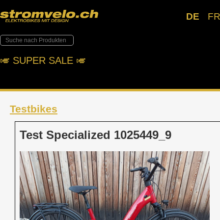
DE
F
🎺︎ SUPER SALE 🎺︎
Testbikes
Test Specialized 1025449_9