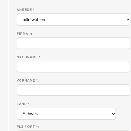
ANREDE *
FIRMA
*
NACHNAME
*
VORNAME
*
LAND *
PLZ / ORT *