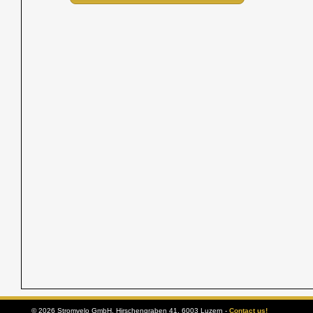
© 2026 Stromvelo GmbH, Hirschengraben 41, 6003 Luzern -
Contact us!