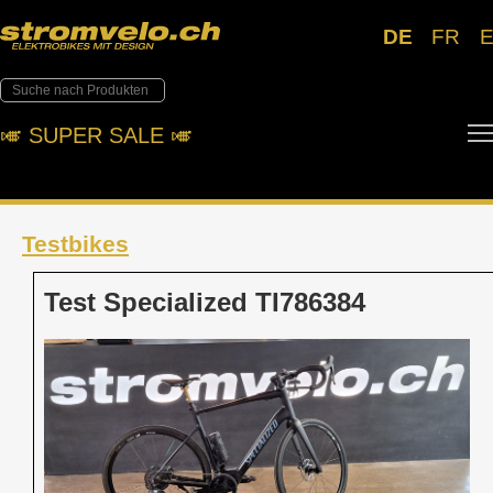
DE
FR
🎺︎ SUPER SALE 🎺︎
Testbikes
Test Specialized TI786384