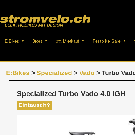
E:Bikes
Bikes
0% Mietkauf
Testbike Sale
E:Bikes
>
Specialized
>
Vado
> Turbo Vado
Specialized Turbo Vado 4.0 IGH
Eintausch?