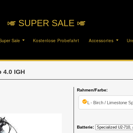
🎺︎ SUPER SALE 🎺︎
Super Sale
Kostenlose Probefahrt
Accessories
Uns
 4.0 IGH
Rahmen/Farbe:
check_circle
L - Birch / Limestone S
Batterie: