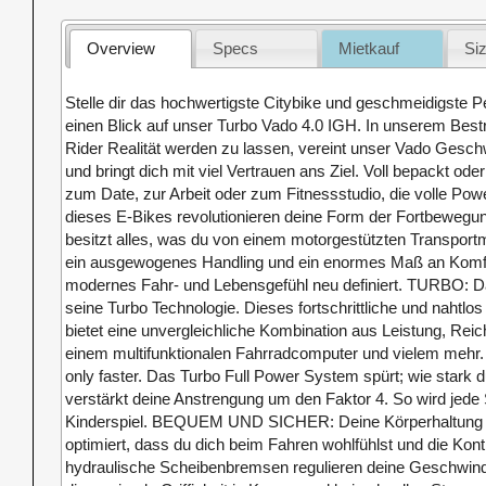
Overview
Specs
Mietkauf
Si
Stelle dir das hochwertigste Citybike und geschmeidigste P
einen Blick auf unser Turbo Vado 4.0 IGH. In unserem Bes
Rider Realität werden zu lassen, vereint unser Vado Geschw
und bringt dich mit viel Vertrauen ans Ziel. Voll bepackt od
zum Date, zur Arbeit oder zum Fitnessstudio, die volle Po
dieses E-Bikes revolutionieren deine Form der Fortbewegu
besitzt alles, was du von einem motorgestützten Transportmi
ein ausgewogenes Handling und ein enormes Maß an Komfort
modernes Fahr- und Lebensgefühl neu definiert. TURBO: D
seine Turbo Technologie. Dieses fortschrittliche und nahtlo
bietet eine unvergleichliche Kombination aus Leistung, Reic
einem multifunktionalen Fahrradcomputer und vielem meh
only faster. Das Turbo Full Power System spürt; wie stark du 
verstärkt deine Anstrengung um den Faktor 4. So wird jede
Kinderspiel. BEQUEM UND SICHER: Deine Körperhaltung u
optimiert, dass du dich beim Fahren wohlfühlst und die Kontr
hydraulische Scheibenbremsen regulieren deine Geschwind