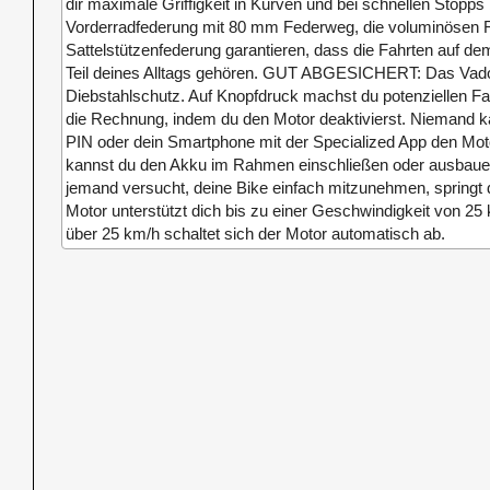
dir maximale Griffigkeit in Kurven und bei schnellen Sto
Vorderradfederung mit 80 mm Federweg, die voluminösen R
Sattelstützenfederung garantieren, dass die Fahrten auf 
Teil deines Alltags gehören. GUT ABGESICHERT: Das Vado b
Diebstahlschutz. Auf Knopfdruck machst du potenziellen Fa
die Rechnung, indem du den Motor deaktivierst. Niemand k
PIN oder dein Smartphone mit der Specialized App den Mot
kannst du den Akku im Rahmen einschließen oder ausbau
jemand versucht, deine Bike einfach mitzunehmen, spring
Motor unterstützt dich bis zu einer Geschwindigkeit von 25
über 25 km/h schaltet sich der Motor automatisch ab.