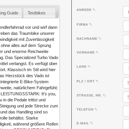
ANREDE *
zing Guide
Testbikes
FIRMA
*
endlerfahrrad vor und wirf dann
treben das Traumbike unserer
NACHNAME
*
indigkeit mit Zuverlässigkeit
er ohne alles auf dem Sprung
wer und enorme Reichweite
VORNAME
*
ng. Das Specialized Turbo Vado
ttel verlangst. Es verfügt über
LAND *
. Klassisch im Stil wird hier
as Herzstück des Vado ist
s integrierte E-Bike-System
PLZ / ORT *
hweite, natürlichem Fahrgefühl;
r. LEISTUNGSSTARK: It’s you,
STRASSE, NR. *
in die Pedale trittst und
 Steigung und jede Strecke zum
TELEFON *
nd das Handling sind so
olle behältst. Starke
igkeit, während größere Reifen
E-MAIL *