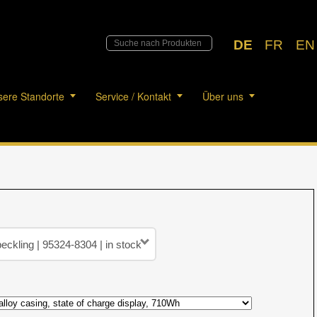
DE
FR
EN
ere Standorte
Service / Kontakt
Über uns
peckling | 95324-8304 | in stock