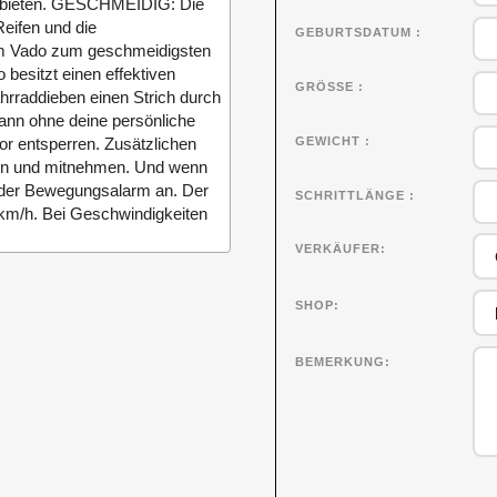
pps bieten. GESCHMEIDIG: Die
eifen und die
GEBURTSDATUM
dem Vado zum geschmeidigsten
esitzt einen effektiven
GRÖSSE
hrraddieben einen Strich durch
ann ohne deine persönliche
GEWICHT
or entsperren. Zusätzlichen
en und mitnehmen. Und wenn
t der Bewegungsalarm an. Der
SCHRITTLÄNGE
 km/h. Bei Geschwindigkeiten
VERKÄUFER
SHOP
BEMERKUNG