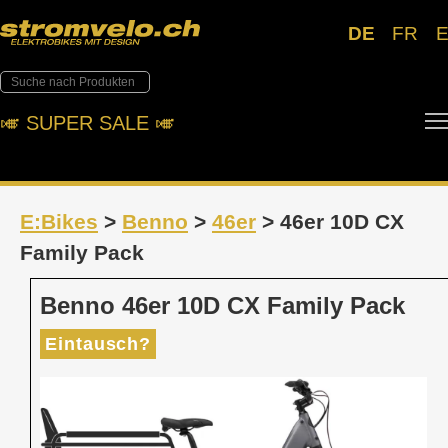
DE
FR
🎺︎ SUPER SALE 🎺︎
E:Bikes
>
Benno
>
46er
> 46er 10D CX
Family Pack
Benno 46er 10D CX Family Pack
Eintausch?