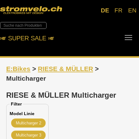
DE
FR
EN
Tog
🎺︎ SUPER SALE 🎺︎
E:Bikes
>
RIESE & MÜLLER
>
Multicharger
RIESE & MÜLLER Multicharger
Filter
Model Linie
Multicharger 2
Multicharger 3