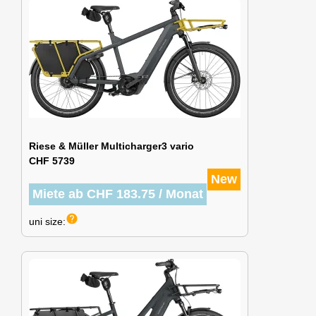
Riese & Müller Multicharger3 vario
CHF 5739
New
Miete ab CHF 183.75 / Monat
help
uni size: