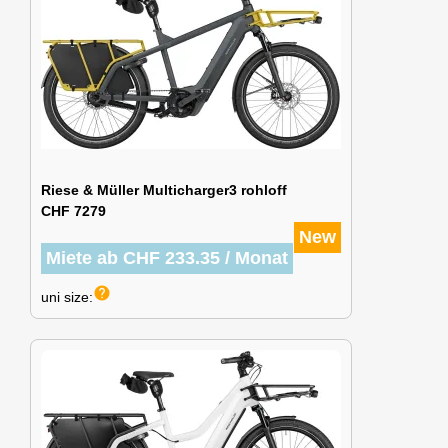
Riese & Müller Multicharger3 rohloff
CHF 7279
New
Miete ab CHF 233.35 / Monat
help
uni size: