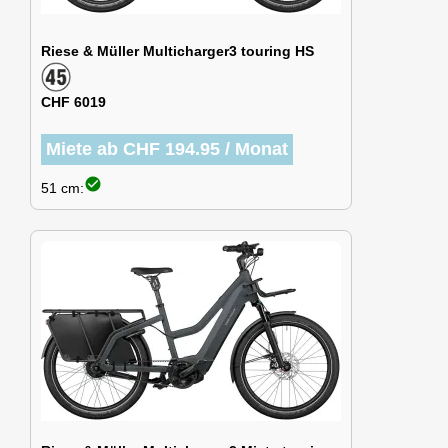
Riese & Müller Multicharger3 touring HS
CHF 6019
Miete ab CHF 194.95 / Monat
check_circle
51 cm: