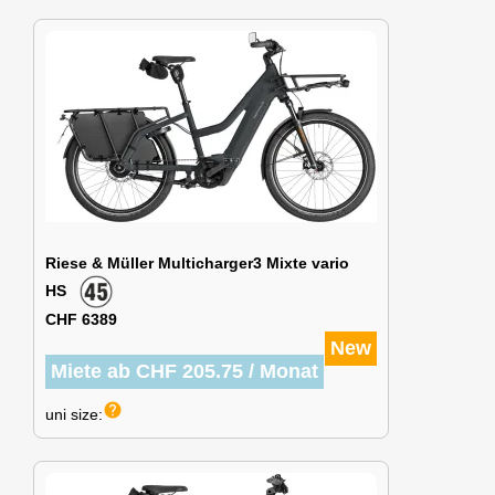
Riese & Müller Multicharger3 Mixte vario
HS
CHF 6389
New
Miete ab CHF 205.75 / Monat
help
uni size: