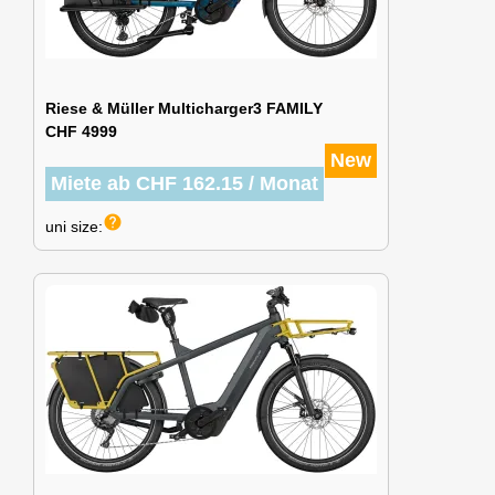
Riese & Müller Multicharger3 FAMILY
CHF 4999
New
Miete ab CHF 162.15 / Monat
help
uni size: