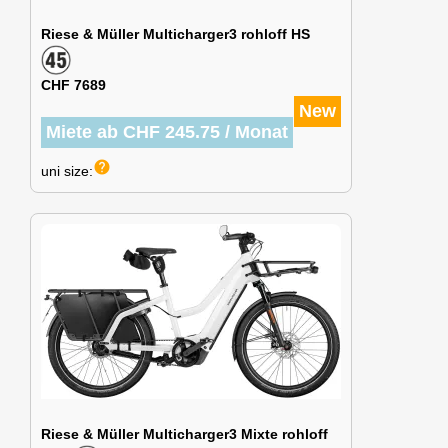
Riese & Müller Multicharger3 rohloff HS
CHF 7689
New
Miete ab CHF 245.75 / Monat
help
uni size:
Riese & Müller Multicharger3 Mixte rohloff