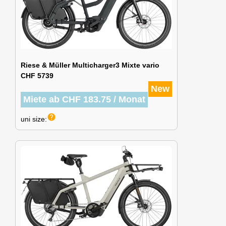
Riese & Müller Multicharger3 Mixte vario
CHF 5739
New
Miete ab CHF 183.75 / Monat
help
uni size: