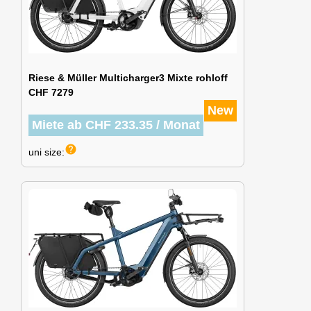
Riese & Müller Multicharger3 Mixte rohloff
CHF 7279
New
Miete ab CHF 233.35 / Monat
help
uni size: