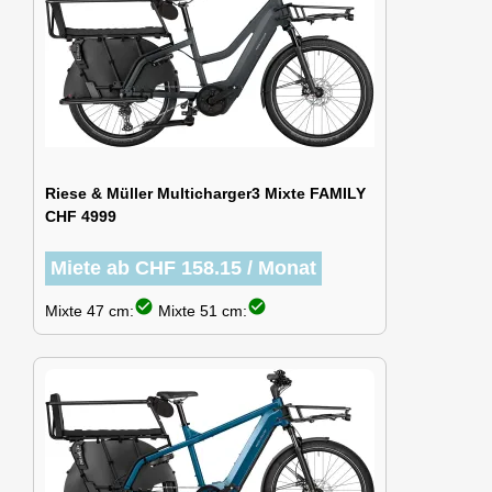
Riese & Müller Multicharger3 Mixte FAMILY
CHF 4999
Miete ab CHF 158.15 / Monat
check_circle
check_circle
Mixte 47 cm:
Mixte 51 cm: