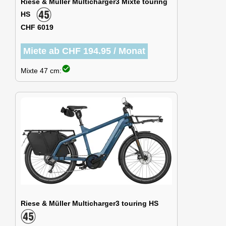
Riese & Müller Multicharger3 Mixte touring
HS
CHF 6019
Miete ab CHF 194.95 / Monat
check_circle
Mixte 47 cm:
Riese & Müller Multicharger3 touring HS