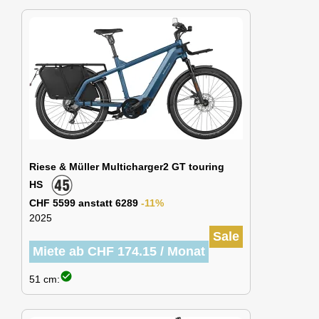
Riese & Müller Multicharger2 GT touring
HS
CHF 5599 anstatt 6289
-11%
2025
Sale
Miete ab CHF 174.15 / Monat
check_circle
51 cm: