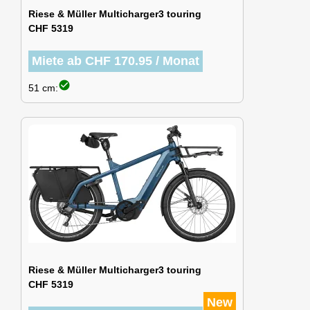
Riese & Müller Multicharger3 touring
CHF 5319
Miete ab CHF 170.95 / Monat
check_circle
51 cm:
Riese & Müller Multicharger3 touring
CHF 5319
New