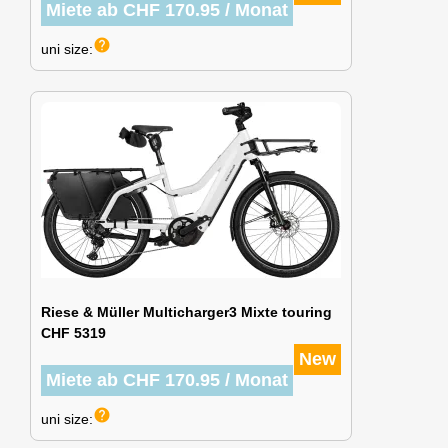
Miete ab CHF 170.95 / Monat
help
uni size:
Riese & Müller Multicharger3 Mixte touring
CHF 5319
New
Miete ab CHF 170.95 / Monat
help
uni size: