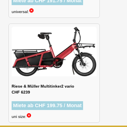
Miete ab CHF 191.75 / Monat
cancel
universal:
Riese & Müller Multitinker2 vario
CHF 6239
Miete ab CHF 199.75 / Monat
cancel
uni size: