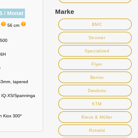
Marke
5 / Monat
help
help
BMC
:
56 cm:
Stromer
 500
Specialized
36H
Flyer
e
Benno
63mm, tapered
Desiknio
c IQ-XS/Spanninga
KTM
h Kiox 300*
Riese & Müller
Rotwild