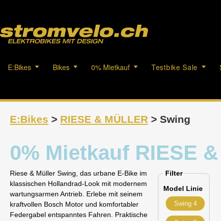
E:Bikes
Bikes
0% Mietkauf
Testbike Sale
E:Bikes
>
RIESE & MÜLLER
> Swing
0% Mietkauf RIESE 
Riese & Müller Swing, das urbane E‑Bike im
Filter
klassischen Hollandrad‑Look mit modernem
Model Linie
wartungsarmen Antrieb. Erlebe mit seinem
Swing 4
kraftvollen Bosch Motor und komfortabler
Federgabel entspanntes Fahren. Praktische