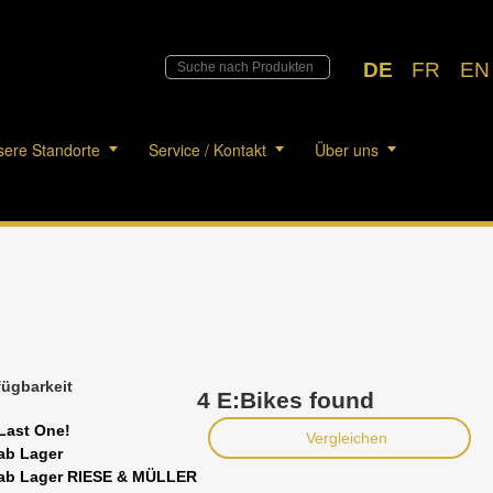
DE
FR
EN
ere Standorte
Service / Kontakt
Über uns
fügbarkeit
4 E:Bikes found
Last One!
Vergleichen
ab Lager
ab Lager RIESE & MÜLLER