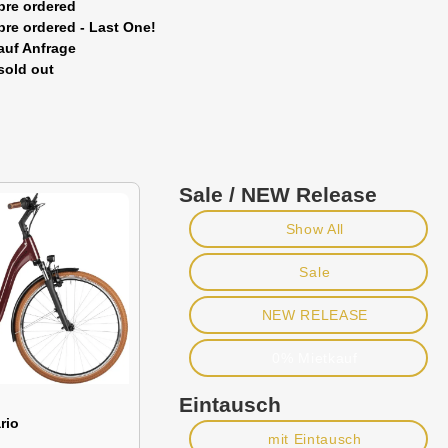
pre ordered
pre ordered - Last One!
auf Anfrage
sold out
Sale / NEW Release
Show All
Sale
NEW RELEASE
0% Mietkauf
Eintausch
rio
mit Eintausch