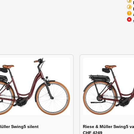
timelapse
timelapse
help
cancel
üller Swing5 silent
Riese & Müller Swing5 va
CHF 4249