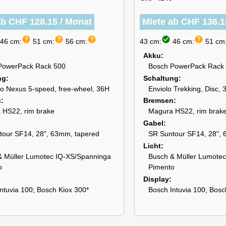
ab CHF 128.15 / Monat
Miete ab CHF 136.1
help
help
help
check_circle
help
46 cm:
51 cm:
56 cm:
43 cm:
46 cm:
51 cm
Akku
PowerPack Rack 500
Bosch PowerPack Rack
ng
Schaltung
o Nexus 5-speed, free-wheel, 36H
Enviolo Trekking, Disc, 
n
Bremsen
 HS22, rim brake
Magura HS22, rim brak
Gabel
tour SF14, 28", 63mm, tapered
SR Suntour SF14, 28", 
Licht
& Müller Lumotec IQ-XS/Spanninga
Busch & Müller Lumote
o
Pimento
Display
ntuvia 100; Bosch Kiox 300*
Bosch Intuvia 100; Bosc