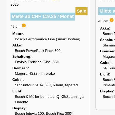
2025
Sale
Miete 
Miete ab CHF 119.35 / Monat
help
43 cm:
check_circle
46 cm:
Akku
Motor
Bosch 
Bosch Performance Line (smart system)
Schaltu
Akku
Shiman
Bosch PowerPack Rack 500
Bremse
Schaltung
Magura
Enviolo Trekking, Disc, 36H
Gabel
Bremsen
SR Sun
Magura HS22, rim brake
Licht
Gabel
Busch 
SR Suntour SF14, 28", 63mm, tapered
Piment
Licht
Display
Busch & Müller Lumotec IQ-XS/Spanninga
Bosch I
Pimento
Display
Bosch Intuvia 100; Bosch Kiox 300*