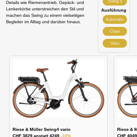
Swing 5
Details wie Riemenantrieb, Gepäck‑ und
Lenkerkörbe unterstreichen den Stil und
Ausführung
machen das Swing zu einem vielseitigen
Automatic
Begleiter im Alltag und darüber hinaus.
Chain
Vario
Riese & Müller Swing4 vario
Riese & M
CHF 3829 anstatt 4249
-10%
CHF 4049