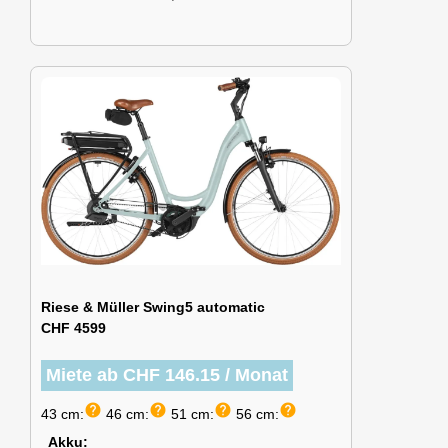
Riese & Müller Swing5 automatic
CHF 4599
Miete ab CHF 146.15 / Monat
help
help
help
help
43 cm:
46 cm:
51 cm:
56 cm:
Akku