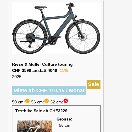
Riese & Müller Culture touring
CHF 3599 anstatt 4049
-11%
2025
Sale
Miete ab CHF 110.15 / Monat
check_circle
check_circle
cancel
50 cm:
56 cm:
62 cm:
Testbike Sale ab CHF3229
Grösse:
56 cm