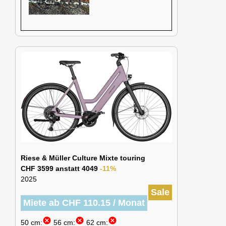
Riese & Müller Culture Mixte touring
CHF 3599 anstatt 4049
-11%
2025
Sale
Miete ab CHF 110.15 / Monat
cancel
cancel
cancel
50 cm:
56 cm:
62 cm: