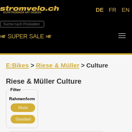
DE
FR
EN
Tog
🎺︎ SUPER SALE 🎺︎
E:Bikes
>
Riese & Müller
> Culture
Riese & Müller Culture
Filter
Rahmenform
Mixte
Standard