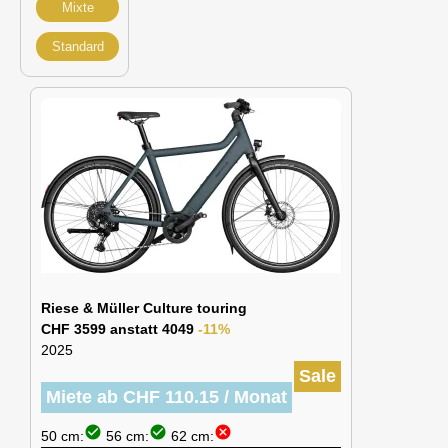
Mixte
Standard
Riese & Müller Culture touring
CHF 3599 anstatt 4049
-11%
2025
Sale
Miete ab CHF 110.15 / Monat
check_circle
check_circle
cancel
50 cm:
56 cm:
62 cm: