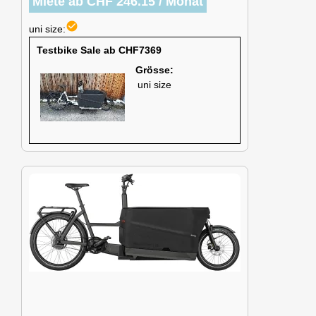
Miete ab CHF 246.15 / Monat
check_circle
uni size:
Testbike Sale ab CHF7369
Grösse:
uni size