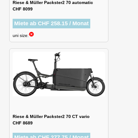
Riese & Müller Packster2 70 automatic
CHF 8099
Miete ab CHF 258.15 / Monat
cancel
uni size:
Riese & Müller Packster2 70 CT vario
CHF 8689
Miete ab CHF 277.75 / Monat