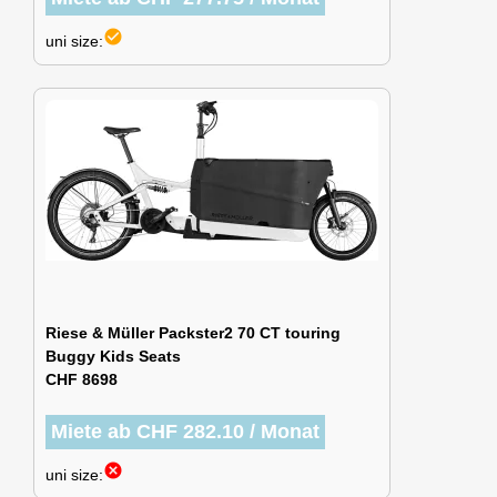
check_circle
uni size:
Riese & Müller Packster2 70 CT touring
Buggy Kids Seats
CHF 8698
Miete ab CHF 282.10 / Monat
cancel
uni size: