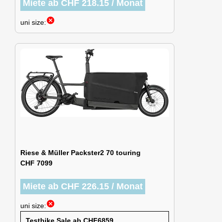
Miete ab CHF 218.15 / Monat
cancel
uni size:
Riese & Müller Packster2 70 touring
CHF 7099
Miete ab CHF 226.15 / Monat
cancel
uni size:
Testbike Sale ab CHF6859