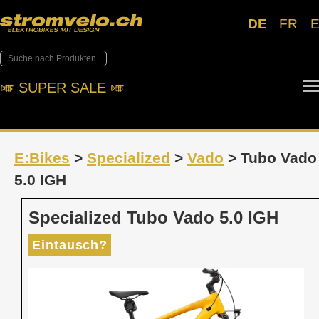
DE
FR
🎺︎ SUPER SALE 🎺︎
E:Bikes
>
Specialized
>
Vado
> Tubo Vado
5.0 IGH
Specialized Tubo Vado 5.0 IGH
Eintausch?