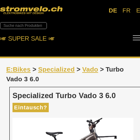
DE
FR
🎺︎ SUPER SALE 🎺︎
E:Bikes
>
Specialized
>
Vado
> Turbo
Vado 3 6.0
Specialized Turbo Vado 3 6.0
Eintausch?