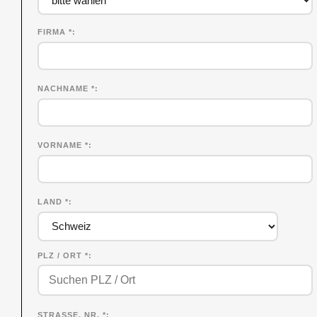
FIRMA
*
NACHNAME
*
VORNAME
*
LAND *
PLZ / ORT *
STRASSE, NR. *