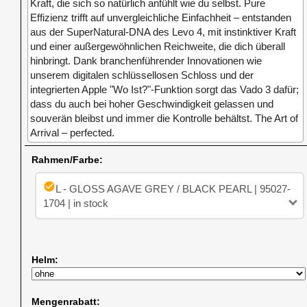
Kraft, die sich so natürlich anfühlt wie du selbst. Pure
Effizienz trifft auf unvergleichliche Einfachheit – entstanden
aus der SuperNatural-DNA des Levo 4, mit instinktiver Kraft
und einer außergewöhnlichen Reichweite, die dich überall
hinbringt. Dank branchenführender Innovationen wie
unserem digitalen schlüssellosen Schloss und der
integrierten Apple "Wo Ist?"-Funktion sorgt das Vado 3 dafür;
dass du auch bei hoher Geschwindigkeit gelassen und
souverän bleibst und immer die Kontrolle behältst. The Art of
Arrival – perfected.
Rahmen/Farbe:
check_circle
L - GLOSS AGAVE GREY / BLACK PEARL | 95027-
1704 | in stock
Helm:
Mengenrabatt: