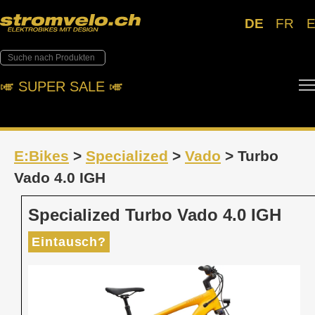
DE
FR
🎺︎ SUPER SALE 🎺︎
E:Bikes
>
Specialized
>
Vado
> Turbo
Vado 4.0 IGH
Specialized Turbo Vado 4.0 IGH
Eintausch?