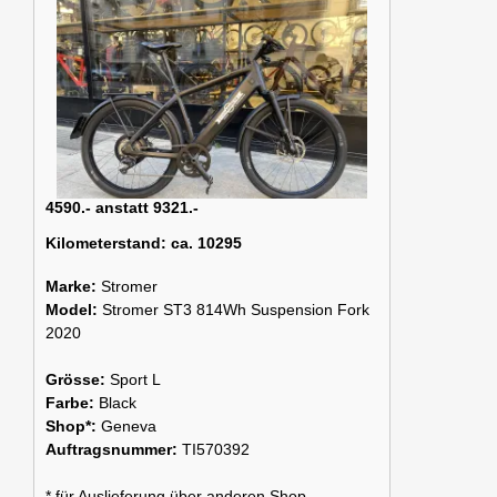
4590.- anstatt 9321.-
Kilometerstand:
ca. 10295
Marke:
Stromer
Model:
Stromer ST3 814Wh Suspension Fork
2020
Grösse:
Sport L
Farbe:
Black
Shop*:
Geneva
Auftragsnummer:
TI570392
* für Auslieferung über anderen Shop