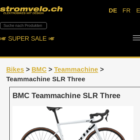
DE
FR
🎺︎ SUPER SALE 🎺︎
Bikes
>
BMC
>
Teammachine
>
Teammachine SLR Three
BMC Teammachine SLR Three