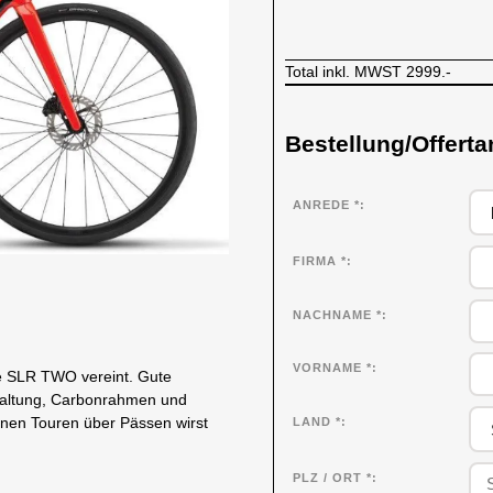
Total inkl. MWST
2999.-
Bestellung/Offerta
ANREDE *
FIRMA
*
NACHNAME
*
VORNAME
*
 SLR TWO vereint. Gute
altung, Carbonrahmen und
inen Touren über Pässen wirst
LAND *
PLZ / ORT *