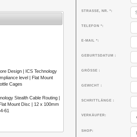
STRASSE, NR. *
TELEFON *
E-MAIL *
GEBURTSDATUM
re Design | ICS Technology
GRÖSSE
pliance level | Flat Mount
ottle Cages
GEWICHT
logy Stealth Cable Routing |
SCHRITTLÄNGE
Flat Mount Disc | 12 x 100mm
54-61
VERKÄUFER
SHOP