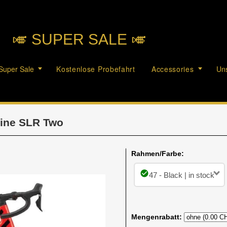
🎺︎ SUPER SALE 🎺︎
Super Sale
Kostenlose Probefahrt
Accessories
Uns
ine SLR Two
Rahmen/Farbe:
check_circle
47 - Black | in stock
Mengenrabatt: