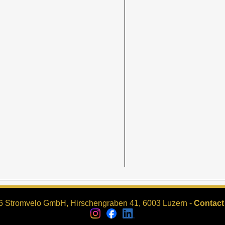
6 Stromvelo GmbH, Hirschengraben 41, 6003 Luzern -
Contact