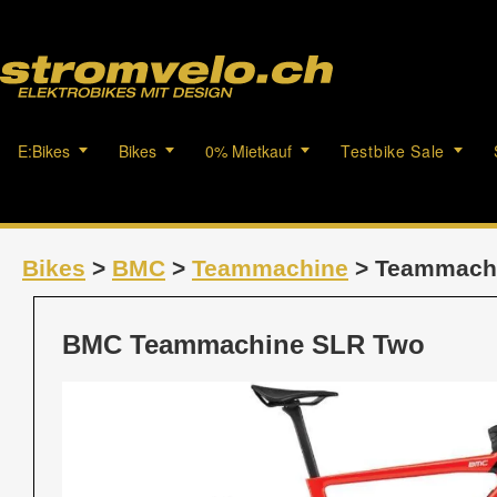
E:Bikes
Bikes
0% Mietkauf
Testbike Sale
Bikes
>
BMC
>
Teammachine
> Teammach
BMC Teammachine SLR Two